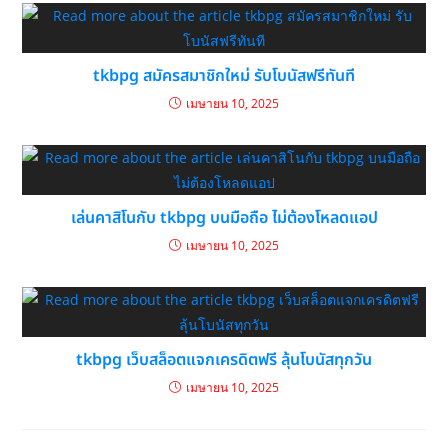
tkbpg สมัครสมาชิกใหม่ รับโบนัสฟรีทันที
เมษายน 10, 2025
เล่นคาสิโนกับ tkbpg บนมือถือ ไม่ต้องโหลดแอป
เมษายน 10, 2025
tkbpg เว็บสล็อตแจกเครดิตฟรี ลุ้นโบนัสทุกวัน
เมษายน 10, 2025