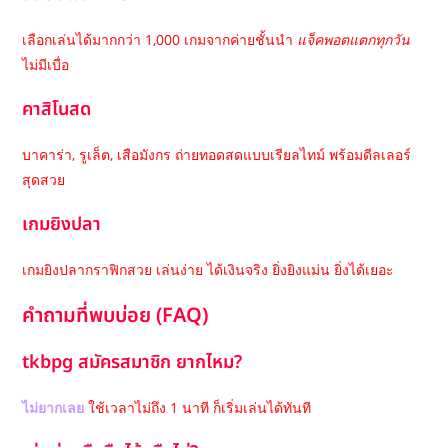
เลือกเล่นได้มากกว่า 1,000 เกมจากค่ายชั้นนำ
แจ็คพอตแตกทุกวัน
ไม่มีเบื่อ
คาสิโนสด
บาคาร่า, รูเล็ต, เสือมังกร ถ่ายทอดสดแบบเรียลไทม์ พร้อมดีลเลอร์
สุดสวย
เกมยิงปลา
เกมยิงปลากราฟิกสวย เล่นง่าย ได้เงินจริง ยิ่งยิงแม่น ยิ่งได้เยอะ
คำถามที่พบบ่อย (FAQ)
tkbpg สมัครสมาชิก ยากไหม?
ไม่ยากเลย
ใช้เวลาไม่ถึง 1 นาที ก็เริ่มเล่นได้ทันที